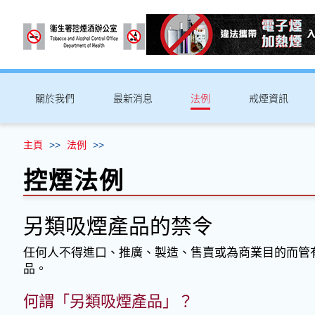
關於我們
最新消息
法例
戒煙資訊
主頁
>>
法例
>>
控煙法例
另類吸煙產品的禁令
任何人不得進口、推廣、製造、售賣或為商業目的而管有
品。
何謂「另類吸煙產品」？