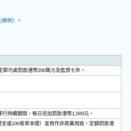
訂)條例》
。
罪可處罰款港幣200萬元及監禁七年。
行持續期間，每日另加罰款港幣1,500元。
煙支或100卷草本煙）並用作非商業用途，定額罰款港