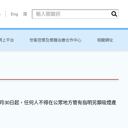
小
Eng
简
網上平台
世衞控煙及煙癮治療合作中心
相關網址
月30日起，任何人不得在公眾地方管有指明另類吸煙產