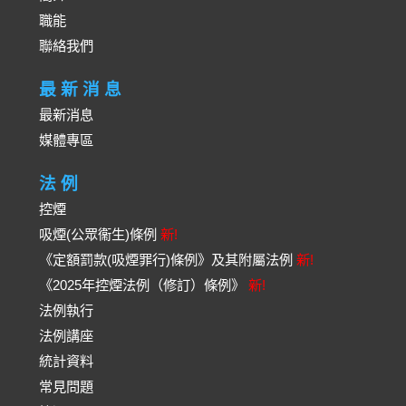
職能
聯絡我們
最新消息
最新消息
媒體專區
法例
控煙
吸煙(公眾衞生)條例
新!
《定額罰款(吸煙罪行)條例》及其附屬法例
新!
《2025年控煙法例（修訂）條例》
新!
法例執行
法例講座
統計資料
常見問題