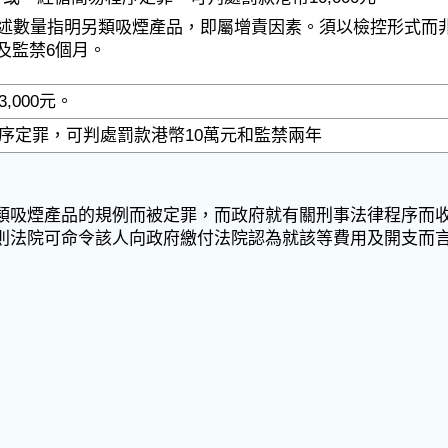
述數量指明另類吸煙產品，即屬增責因素。須以檢控形式而
0元及監禁6個月。
,000元。
序定罪，可判處罰款港幣10萬元和監禁兩年
類吸煙產品的規例而被定罪，而政府就有關刑事法律程序而
則法院可命令該人向政府繳付法院認為就該等費用及開支而