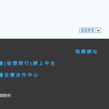
返回頁首
相關網址
書(吸煙罪行)網上平台
癮治療合作中心
煙範例