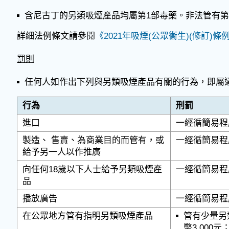
含尼古丁的另類吸煙產品均屬第1部毒藥。非法管有第
詳細法例條文請參閱
《2021年吸煙(公眾衞生)(修訂)條
罰則
任何人如作出下列與另類吸煙產品有關的行為，即屬
行為
刑罰
進口
一經循簡易程
製造、 售賣、為商業目的而管有，或
一經循簡易程
給予另一人以作推廣
向任何18歲以下人士給予另類吸煙產
一經循簡易程
品
播放廣告
一經循簡易程
在公眾地方管有指明另類吸煙產品
管有少量另
幣3,000