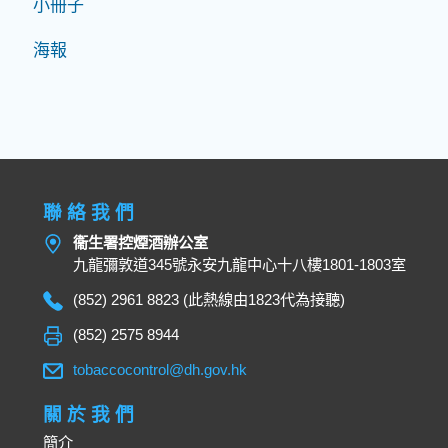
小冊子
海報
聯絡我們
衞生署控煙酒辦公室
九龍彌敦道345號永安九龍中心十八樓1801-1803室
(852) 2961 8823 (此熱線由1823代為接聽)
(852) 2575 8944
tobaccocontrol@dh.gov.hk
關於我們
簡介