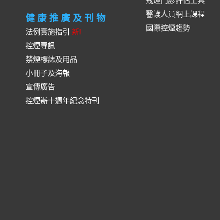
戒煙門診評估工具
醫護人員網上課程
健康推廣及刊物
國際控煙趨勢
法例實施指引
新!
控煙專訊
禁煙標誌及用品
小冊子及海報
宣傳廣告
控煙辦十週年紀念特刊