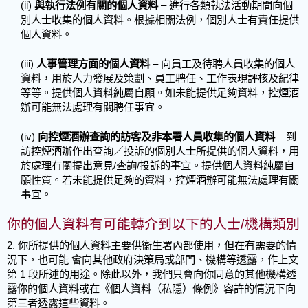
(ii)
與執行法例有關的個人資料
– 進行各類執法活動期間向個
別人士收集的個人資料。根據相關法例，個別人士有責任提供
個人資料。
(iii)
人事管理方面的個人資料
– 向員工及待聘人員收集的個人
資料，用於人力發展及策劃、員工聘任、工作表現評核及紀律
等等。提供個人資料純屬自願。如未能提供足夠資料，控煙酒
辦可能無法處理有關聘任事宜。
(iv)
向控煙酒辦查詢的訪客及非本署人員收集的個人資料
– 到
訪控煙酒辦作出查詢／投訴的個別人士所提供的個人資料，用
於處理有關提出意見/查詢/投訴的事宜。提供個人資料純屬自
願性質。若未能提供足夠的資料，控煙酒辦可能無法處理有關
事宜。
你的個人資料有可能轉介到以下的人士/機構類別
2. 你所提供的個人資料主要供衞生署內部使用，但在有需要的情
況下，也可能 會向其他政府決策局或部門、機構等透露，作上文
第 1 段所述的用途。除此以外，我們只會向你同意的其他機構透
露你的個人資料或在《個人資料（私隱）條例》容許的情況下向
第三者透露這些資料。