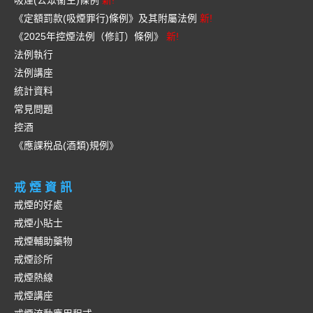
吸煙(公眾衞生)條例
新!
《定額罰款(吸煙罪行)條例》及其附屬法例
新!
《2025年控煙法例（修訂）條例》
新!
法例執行
法例講座
統計資料
常見問題
控酒
《應課稅品(酒類)規例》
戒煙資訊
戒煙的好處
戒煙小貼士
戒煙輔助藥物
戒煙診所
戒煙熱線
戒煙講座