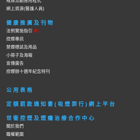
戒煙流動應用程式
網上資源(醫護人員)
健康推廣及刊物
法例實施指引
新!
控煙專訊
禁煙標誌及用品
小冊子及海報
宣傳廣告
控煙辦十週年紀念特刊
公用表格
定額罰款通知書(吸煙罪行)網上平台
世衞控煙及煙癮治療合作中心
關於我們
職權範圍